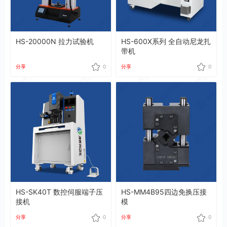
HS-20000N 拉力试验机
HS-600X系列 全自动尼龙扎
带机
分享
0
分享
0
HS-SK40T 数控伺服端子压
HS-MM4B95四边免换压接
接机
模
分享
0
分享
0