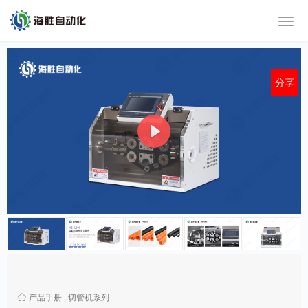
分享
P
l
a
y
M
u
t
产品手册
,
切管机系列
e