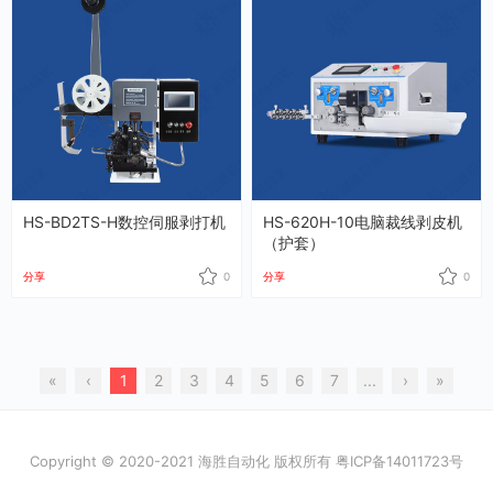
HS-BD2TS-H数控伺服剥打机
HS-620H-10电脑裁线剥皮机
（护套）
分享
0
分享
0
«
‹
1
2
3
4
5
6
7
...
›
»
Copyright © 2020-2021 海胜自动化 版权所有
粤ICP备14011723号