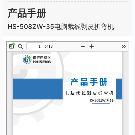
u
l
产品手册
l
s
HS-508ZW-35电脑裁线剥皮折弯机
c
r
e
e
n