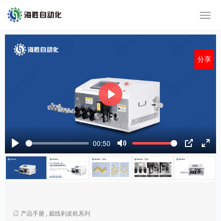
分享
P
l
a
y
00:50
P
M
P
E
l
u
I
n
a
t
P
t
y
e
e
r
f
产品手册
,
裁线剥皮机系列