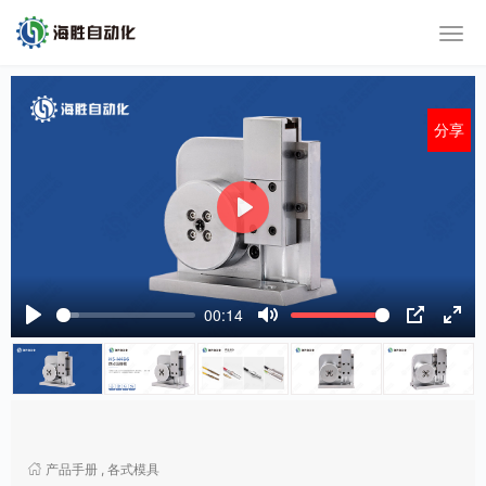
分享
P
l
a
y
00:14
P
M
P
E
l
u
I
n
a
t
P
t
y
e
e
r
f
产品手册
,
各式模具