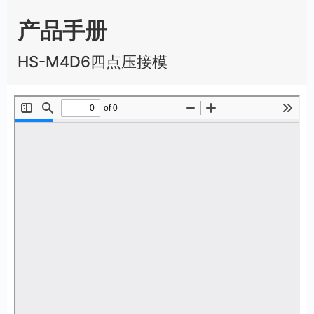
u
l
产品手册
l
s
HS-M4D6四点压接模
c
r
e
e
n