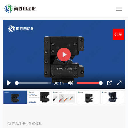
分享
P
l
a
y
00:14
P
M
P
E
l
u
I
n
a
t
P
t
y
e
e
r
f
产品手册
,
各式模具