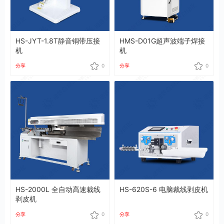
HS-JYT-1.8T静音铜带压接
HMS-D01G超声波端子焊接
机
机
分享
0
分享
0
HS-2000L 全自动高速裁线
HS-620S-6 电脑裁线剥皮机
剥皮机
分享
0
分享
0