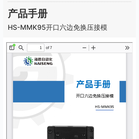
u
l
产品手册
l
s
HS-MMK95开口六边免换压接模
c
r
e
e
n