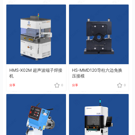
HMS-X02M 超声波端子焊接
HS-MMD120导柱六边免换
机
压接模
分享
0
分享
0