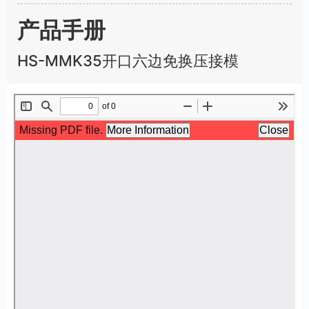
u
l
产品手册
l
s
HS-MMK35开口六边免换压接模
c
r
e
e
n