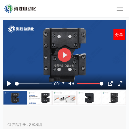
分享
P
l
a
y
00:17
P
M
P
E
l
u
I
n
a
t
P
t
y
e
e
r
f
产品手册
,
各式模具