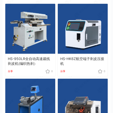
HS-950LR全自动高速裁线
HS-HK6Z航空端子剥皮压接
剥皮机(编织热剥）
机
分享
0
分享
0