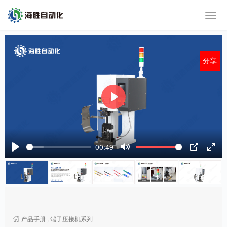
分享
P
l
a
y
00:49
P
M
P
E
l
u
I
n
a
t
P
t
y
e
e
r
f
产品手册
,
端子压接机系列