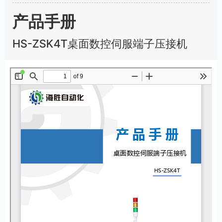
u
l
产品手册
l
s
HS-ZSK4T桌面数控伺服端子压接机
c
r
e
e
n