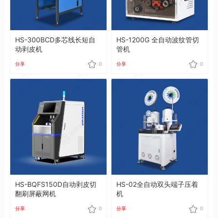
HS-300BCD多芯线长短自
HS-1200G 全自动波纹管切
动剥皮机
管机
分享
0
分享
0
HS-BQFS150D自动剥皮切
HS-02全自动双头端子压着
翻刷屏蔽网机
机
分享
0
分享
0